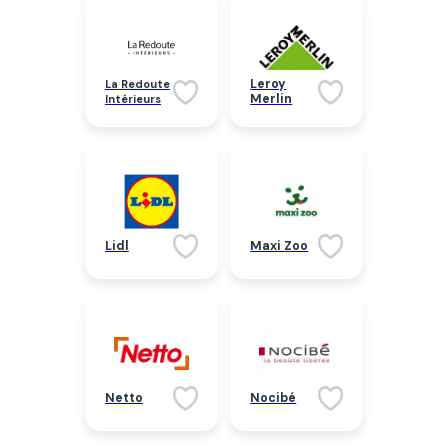
Leroy
La Redoute
Merlin
Intérieurs
Lidl
Maxi Zoo
Netto
Nocibé