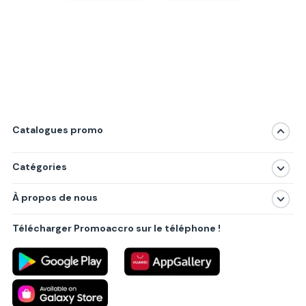
Catalogues promo
Catégories
Magasins
À propos de nous
Produits
À propos de nous
Centres commerciaux
Télécharger Promoaccro sur le téléphone !
Politique de confidentialité
Villes principales
Règlements
Partenariat B2B
Blog
Contact