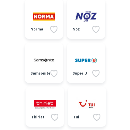
Norma
Noz
Samsonite
Super U
Thiriet
Tui