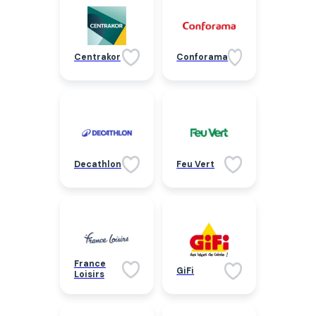
Centrakor
Conforama
Decathlon
Feu Vert
France
GiFi
Loisirs