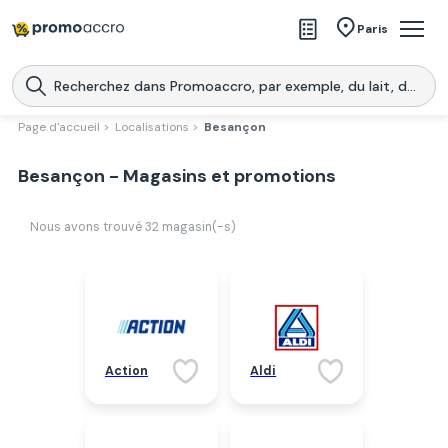
Magasins
Paris
Produits
Centres commerciaux
Page d'accueil >
Localisations >
Besançon
Télécharge l’application
Télécharger
Besançon - Magasins et promotions
Promoaccro
l'application
Nous avons trouvé
32
magasin(-s)
Action
Aldi