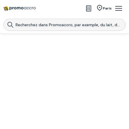
Magasins
Paris
Produits
Centres commerciaux
Télécharge l’application
Télécharger
Promoaccro
l'application