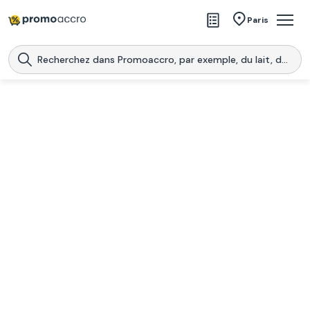
Magasins
Paris
Produits
Centres commerciaux
Télécharge l’application
Télécharger
Promoaccro
l'application