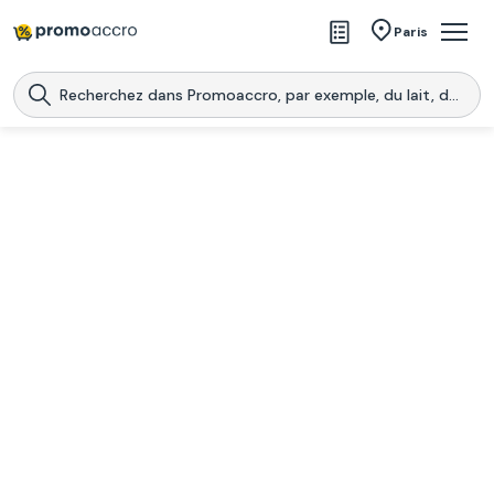
Magasins
Paris
Produits
Centres commerciaux
Télécharge l’application
Télécharger
Promoaccro
l'application