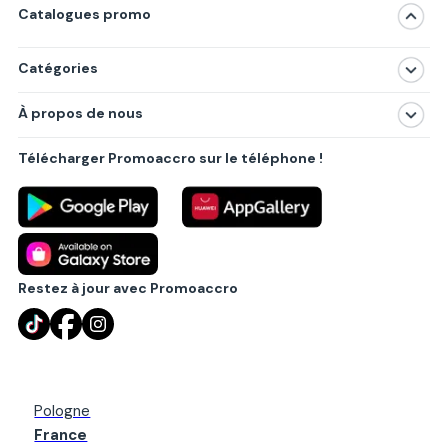
Catalogues promo
Catégories
Magasins
À propos de nous
Produits
À propos de nous
Centres commerciaux
Télécharger Promoaccro sur le téléphone !
Politique de confidentialité
Villes principales
Règlements
Partenariat B2B
Blog
Contact
Restez à jour avec Promoaccro
Pologne
France