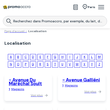
Magasins
Paris
Produits
Centres commerciaux
Page d'accueil >
Localisation
Télécharge l’application
Télécharger
Localisation
Promoaccro
l'application
A
B
C
D
E
F
G
H
I
J
K
L
M
N
O
P
Q
R
S
T
U
V
W
X
Y
Z
- Avenue Du
- Avenue Galliéni
Maréchal Soult
1
Magasins
1
Magasins
Voir plus
Voir plus