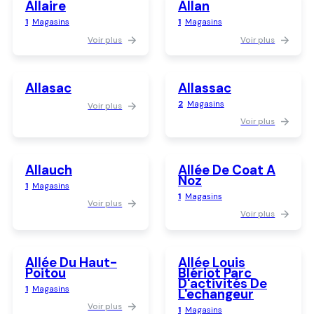
Allaire
Allan
1
Magasins
1
Magasins
Voir plus
Voir plus
Allasac
Allassac
2
Magasins
Voir plus
Voir plus
Allauch
Allée De Coat A
Noz
1
Magasins
1
Magasins
Voir plus
Voir plus
Allée Du Haut-
Allée Louis
Poitou
Blériot Parc
D'activités De
1
Magasins
L'echangeur
Voir plus
1
Magasins