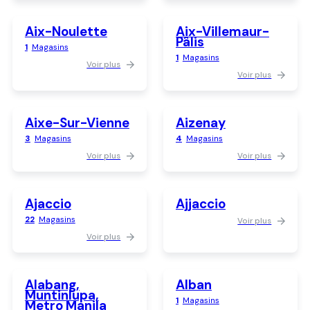
Aix-Noulette
Aix-Villemaur-
Pâlis
1
Magasins
1
Magasins
Voir plus
Voir plus
Aixe-Sur-Vienne
Aizenay
3
Magasins
4
Magasins
Voir plus
Voir plus
Ajaccio
Ajjaccio
22
Magasins
Voir plus
Voir plus
Alabang,
Alban
Muntinlupa,
1
Magasins
Metro Manila