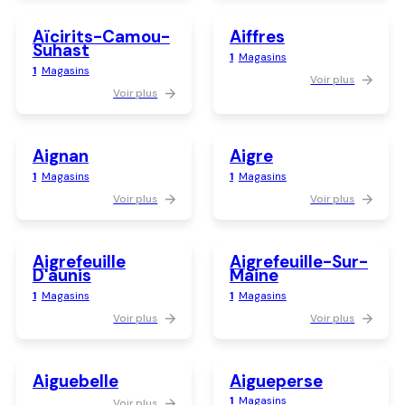
Aïcirits-Camou-
Aiffres
Suhast
1
Magasins
1
Magasins
Voir plus
Voir plus
Aignan
Aigre
1
Magasins
1
Magasins
Voir plus
Voir plus
Aigrefeuille
Aigrefeuille-Sur-
D'aunis
Maine
1
Magasins
1
Magasins
Voir plus
Voir plus
Aiguebelle
Aigueperse
1
Magasins
Voir plus