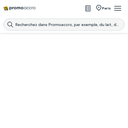
Magasins
Paris
Produits
Centres commerciaux
Télécharge l’application
Télécharger
Promoaccro
l'application