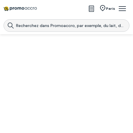
Magasins
Paris
Produits
Centres commerciaux
Télécharge l’application
Télécharger
Promoaccro
l'application