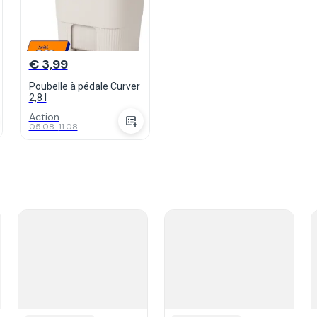
€ 3,99
Poubelle à pédale Curver
2,8 l
Action
05.08
-
11.08