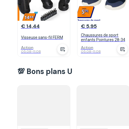
€ 14,44
€ 5,95
Chaussures de sport
Visseuse sans-fil FERM
enfants Pointures 28-34
Action
Action
05.08
-
11.08
05.08
-
11.08
💯 Bons plans U