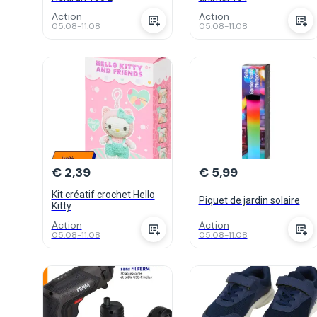
Action
Action
05.08
-
11.08
05.08
-
11.08
€ 2,39
€ 5,99
Kit créatif crochet Hello
Piquet de jardin solaire
Kitty
Action
Action
05.08
-
11.08
05.08
-
11.08