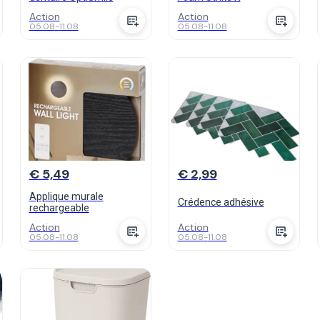
Action
Action
05.08
-
11.08
05.08
-
11.08
€ 5,49
€ 2,99
Applique murale
Crédence adhésive
rechargeable
Action
Action
05.08
-
11.08
05.08
-
11.08