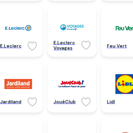
E.Leclerc
E.Leclerc
Feu Vert
Voyages
Jardiland
JouéClub
Lidl