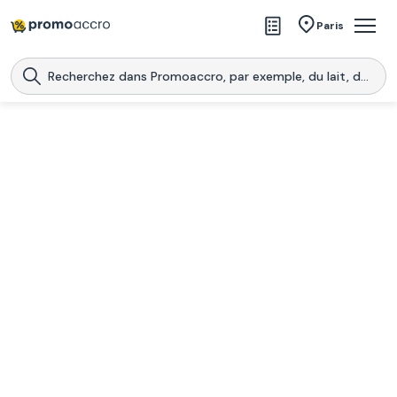
Magasins
Paris
Produits
Centres commerciaux
Télécharge l’application
Télécharger
Promoaccro
l'application