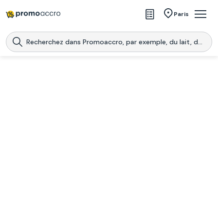
Magasins
Paris
Produits
Centres commerciaux
Télécharge l’application
Télécharger
Promoaccro
l'application