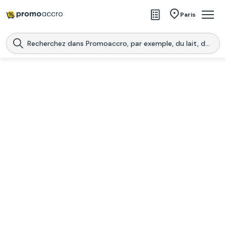
Magasins
Paris
Produits
Centres commerciaux
Télécharge l’application
Télécharger
Promoaccro
l'application