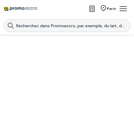
Magasins
Paris
Produits
Centres commerciaux
Télécharge l’application
Télécharger
Promoaccro
l'application