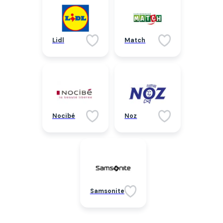
Lidl
Match
Nocibé
Noz
Samsonite