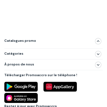
Catalogues promo
Catégories
Magasins
À propos de nous
Produits
À propos de nous
Centres commerciaux
Télécharger Promoaccro sur le téléphone !
Politique de confidentialité
Villes principales
Règlements
Partenariat B2B
Blog
Contact
Restez à jour avec Promoaccro