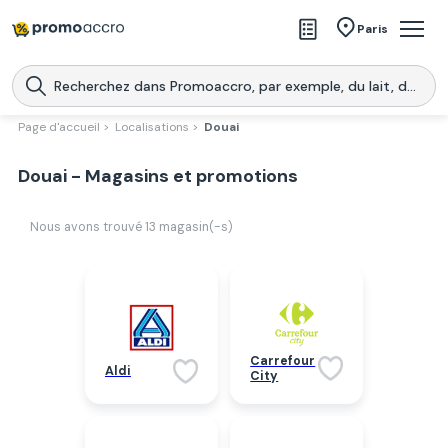
Magasins
Paris
Produits
Centres commerciaux
Page d'accueil >
Localisations >
Douai
Télécharge l’application
Télécharger
Douai - Magasins et promotions
Promoaccro
l'application
Nous avons trouvé
13
magasin(-s)
Carrefour
Aldi
City