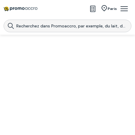
Magasins
Paris
Produits
Centres commerciaux
Télécharge l’application
Télécharger
Promoaccro
l'application