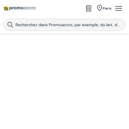
Magasins
Paris
Produits
Centres commerciaux
Télécharge l’application
Télécharger
Promoaccro
l'application