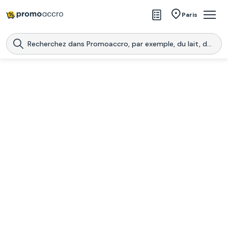
Magasins
Paris
Produits
Centres commerciaux
Télécharge l’application
Télécharger
Promoaccro
l'application