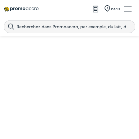
Magasins
Paris
Produits
Centres commerciaux
Télécharge l’application
Télécharger
Promoaccro
l'application