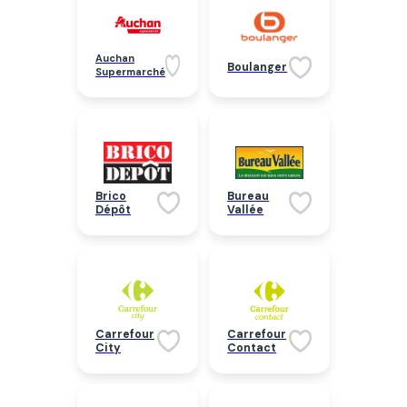
Auchan
Boulanger
Supermarché
Brico
Bureau
Dépôt
Vallée
Carrefour
Carrefour
City
Contact