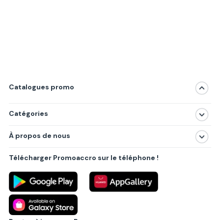
Catalogues promo
Catégories
Magasins
À propos de nous
Produits
À propos de nous
Centres commerciaux
Télécharger Promoaccro sur le téléphone !
Politique de confidentialité
Villes principales
Règlements
Partenariat B2B
Blog
Contact