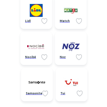
Lidl
Match
Nocibé
Noz
Samsonite
Tui