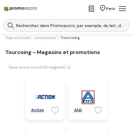
Magasins
Paris
Produits
Centres commerciaux
Page d'accueil >
Localisations >
Tourcoing
Télécharge l’application
Télécharger
Tourcoing - Magasins et promotions
Promoaccro
l'application
Nous avons trouvé
20
magasin(-s)
Action
Aldi