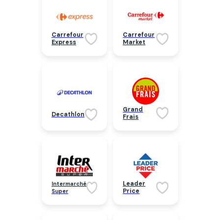
Carrefour
Carrefour
Express
Market
Grand
Decathlon
Frais
Leader
Intermarché
Price
Super