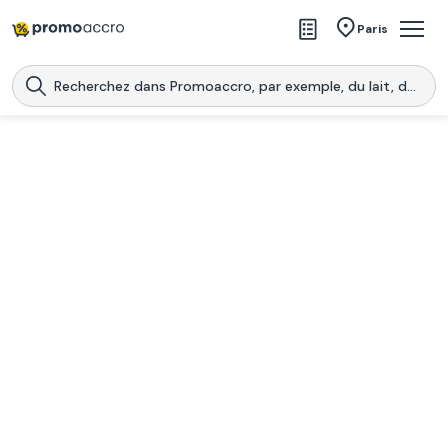
Magasins
Paris
Produits
Centres commerciaux
Télécharge l’application
Télécharger
Promoaccro
l'application