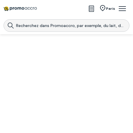
Magasins
Paris
Produits
Centres commerciaux
Télécharge l’application
Télécharger
Promoaccro
l'application