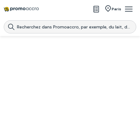
Magasins
Paris
Produits
Centres commerciaux
Télécharge l’application
Télécharger
Promoaccro
l'application