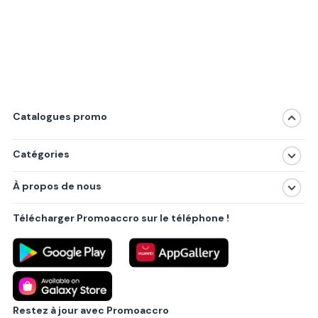
Catalogues promo
Catégories
Magasins
À propos de nous
Produits
À propos de nous
Centres commerciaux
Télécharger Promoaccro sur le téléphone !
Politique de confidentialité
Villes principales
Règlements
Partenariat B2B
Blog
Contact
Restez à jour avec Promoaccro