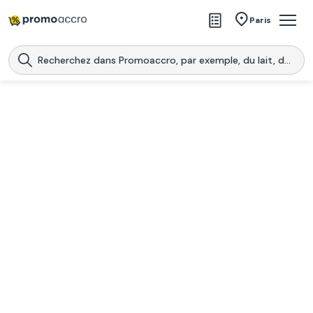
Magasins
Paris
Produits
Centres commerciaux
Télécharge l’application
Télécharger
Promoaccro
l'application