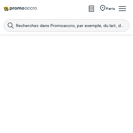
Magasins
Paris
Produits
Centres commerciaux
Télécharge l’application
Télécharger
Promoaccro
l'application