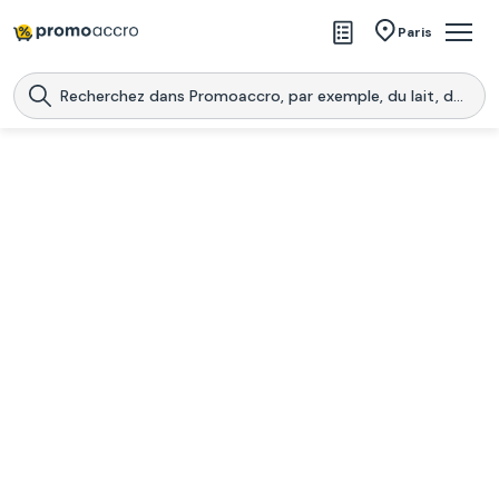
Magasins
Paris
Produits
Centres commerciaux
Télécharge l’application
Télécharger
Promoaccro
l'application