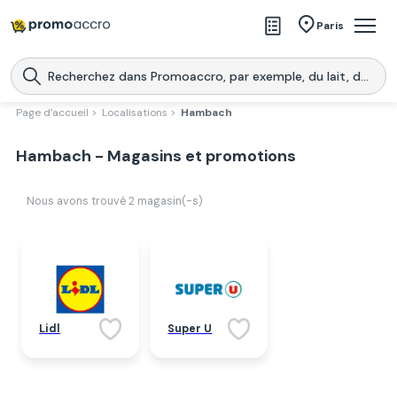
Magasins
Paris
Produits
Centres commerciaux
Page d'accueil >
Localisations >
Hambach
Télécharge l’application
Télécharger
Hambach - Magasins et promotions
Promoaccro
l'application
Nous avons trouvé
2
magasin(-s)
Lidl
Super U