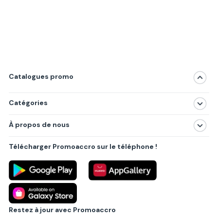
Catalogues promo
Catégories
Magasins
À propos de nous
Produits
À propos de nous
Centres commerciaux
Télécharger Promoaccro sur le téléphone !
Politique de confidentialité
Villes principales
Règlements
Partenariat B2B
Blog
Contact
Restez à jour avec Promoaccro