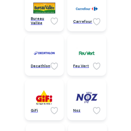
Bureau
Carrefour
Vallée
Decathlon
Feu Vert
GiFi
Noz