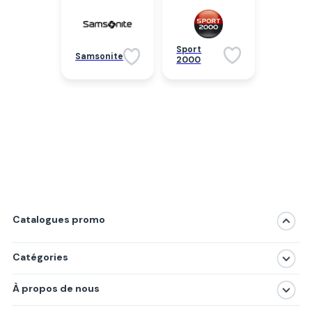
Sport
Samsonite
2000
Catalogues promo
Catégories
Magasins
À propos de nous
Produits
À propos de nous
Centres commerciaux