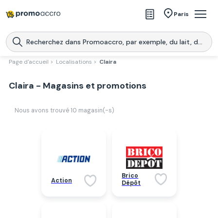
Magasins
Paris
Produits
Centres commerciaux
Page d'accueil >
Localisations >
Claira
Télécharge l’application
Télécharger
Claira - Magasins et promotions
Promoaccro
l'application
Nous avons trouvé
10
magasin(-s)
Brico
Action
Dépôt