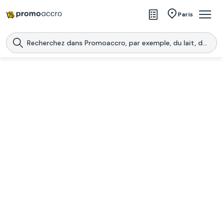
Magasins
Paris
Produits
Centres commerciaux
Télécharge l’application
Télécharger
Promoaccro
l'application