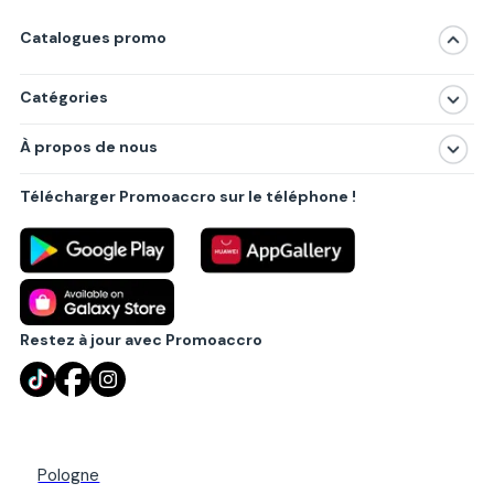
Catalogues promo
Catégories
Magasins
À propos de nous
Produits
À propos de nous
Centres commerciaux
Télécharger Promoaccro sur le téléphone !
Politique de confidentialité
Villes principales
Règlements
Partenariat B2B
Blog
Contact
Restez à jour avec Promoaccro
Pologne