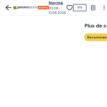
Norma
05.08-
1
/
12
10.08.2026
Plus de 
Recomman