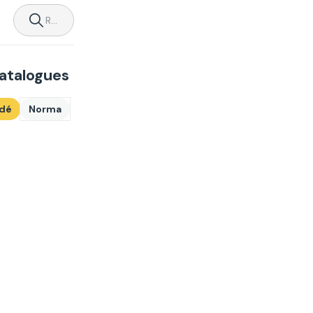
catalogues
dé
Norma