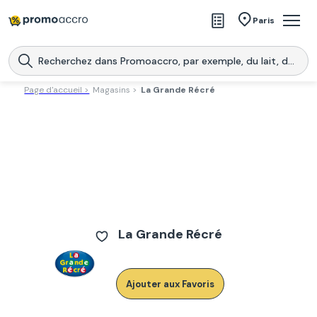
Magasins
Paris
Produits
Centres commerciaux
Page d'accueil >
Magasins >
La Grande Récré
Télécharge l’application
Télécharger
Promoaccro
l'application
La Grande Récré
Ajouter aux Favoris