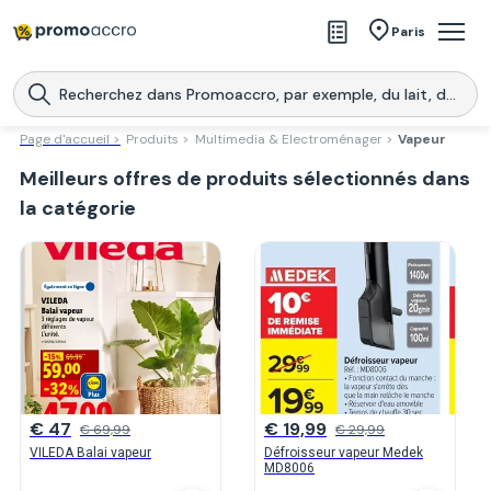
Magasins
Paris
Produits
Centres commerciaux
Page d'accueil >
Produits >
Multimedia & Electroménager >
Vapeur
Meilleurs offres de produits sélectionnés dans
Télécharge l’application
Télécharger
Promoaccro
l'application
la catégorie
€ 47
€ 19,99
€ 69,99
€ 29,99
VILEDA Balai vapeur
Défroisseur vapeur Medek
MD8006