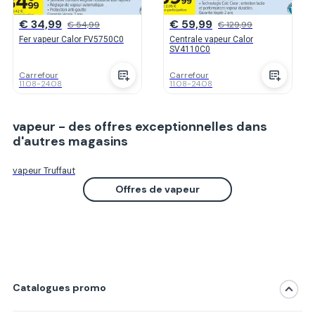
€ 34,99
€ 59,99
€ 54,99
€ 129,99
Fer vapeur Calor FV5750C0
Centrale vapeur Calor
SV4110C0
Carrefour
Carrefour
11.08
-
24.08
11.08
-
24.08
vapeur - des offres exceptionnelles dans
d'autres magasins
vapeur Truffaut
Offres de vapeur
Catalogues promo