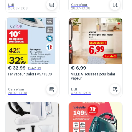
Lidl
Carrefour
06.08
-
12.08
28.07
-
10.08
€ 32,99
€ 6,99
€ 42,99
Fer vapeur Calor FV5718C0
VILEDA Housses pour balai
vapeur
Carrefour
Lidl
28.07
-
10.08
06.08
-
12.08