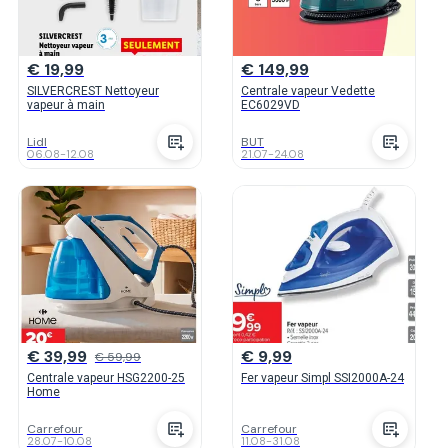
€ 19,99
€ 149,99
SILVERCREST Nettoyeur
Centrale vapeur Vedette
vapeur à main
EC6029VD
Lidl
BUT
06.08
-
12.08
21.07
-
24.08
€ 39,99
€ 9,99
€ 59,99
Centrale vapeur HSG2200-25
Fer vapeur Simpl SSI2000A-24
Home
Carrefour
Carrefour
28.07
-
10.08
11.08
-
31.08