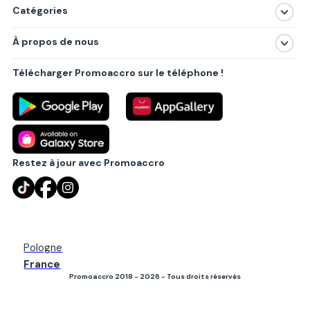
Catégories
Magasins
À propos de nous
Produits
À propos de nous
Centres commerciaux
Télécharger Promoaccro sur le téléphone !
Politique de confidentialité
Villes principales
Règlements
Partenariat B2B
Blog
Contact
Restez à jour avec Promoaccro
Pologne
France
Promoaccro 2018 - 2026 - Tous droits réservés