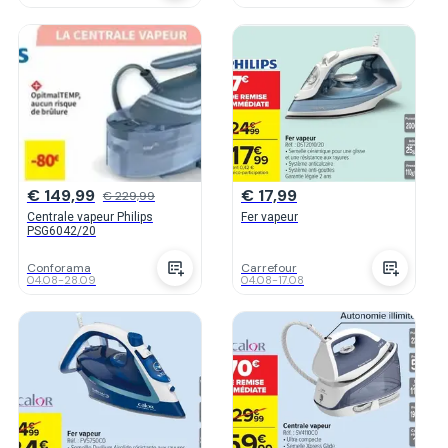
€ 149,99
€ 17,99
€ 229,99
Centrale vapeur Philips
Fer vapeur
PSG6042/20
Conforama
Carrefour
04.08
-
28.09
04.08
-
17.08