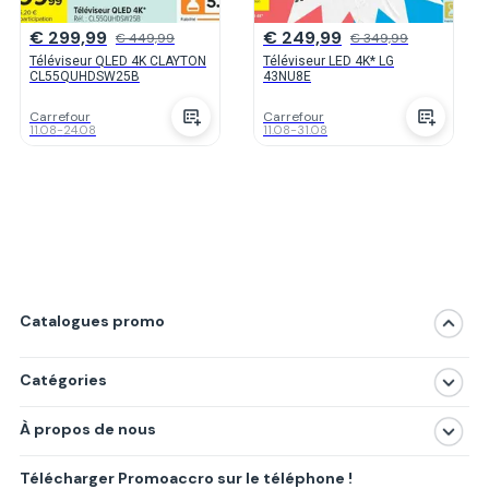
€ 299,99
€ 249,99
€ 449,99
€ 349,99
Téléviseur QLED 4K CLAYTON
Téléviseur LED 4K* LG
CL55QUHDSW25B
43NU8E
Carrefour
Carrefour
11.08
-
24.08
11.08
-
31.08
Catalogues promo
Catégories
Magasins
À propos de nous
Produits
À propos de nous
Centres commerciaux
Télécharger Promoaccro sur le téléphone !
Politique de confidentialité