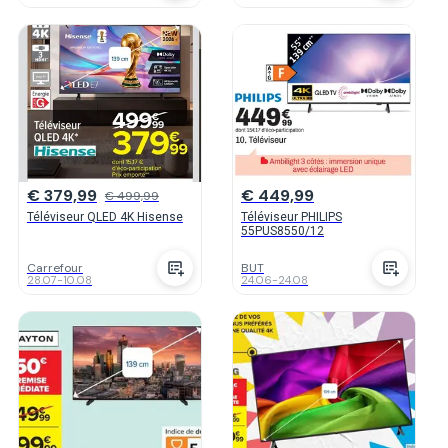
€ 379,99
€ 449,99
€ 499,99
Téléviseur QLED 4K Hisense
Téléviseur PHILIPS
55PUS8550/12
Carrefour
BUT
28.07
-
10.08
24.06
-
24.08