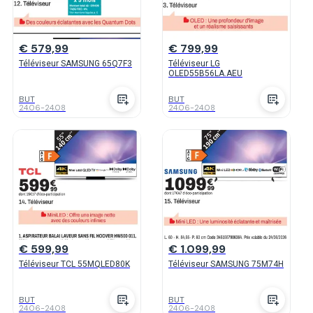
€ 579,99
€ 799,99
Téléviseur SAMSUNG 65Q7F3
Téléviseur LG
OLED55B56LA.AEU
BUT
BUT
24.06
-
24.08
24.06
-
24.08
€ 599,99
€ 1.099,99
Téléviseur TCL 55MQLED80K
Téléviseur SAMSUNG 75M74H
BUT
BUT
24.06
-
24.08
24.06
-
24.08