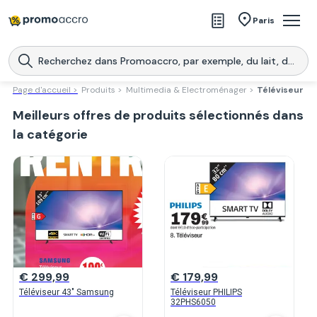
Magasins
Paris
Produits
Centres commerciaux
Page d'accueil >
Produits >
Multimedia & Electroménager >
Téléviseur
Meilleurs offres de produits sélectionnés dans
Télécharge l’application
Télécharger
Promoaccro
l'application
la catégorie
€ 299,99
€ 179,99
Téléviseur 43" Samsung
Téléviseur PHILIPS
32PHS6050