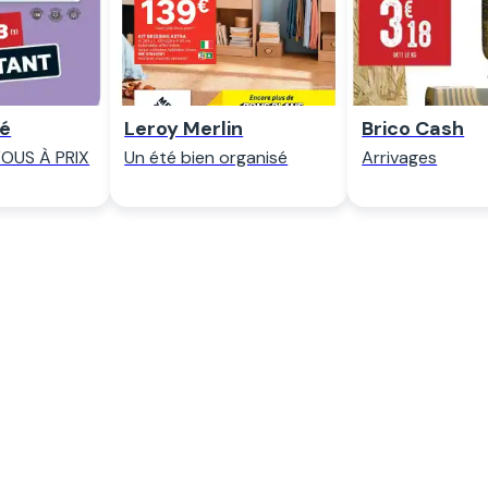
é
Leroy Merlin
Brico Cash
OUS À PRIX
Un été bien organisé
Arrivages