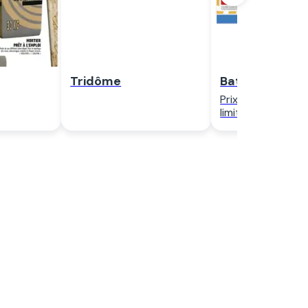
Tridôme
Batkor
Prix bas en quant
limitée