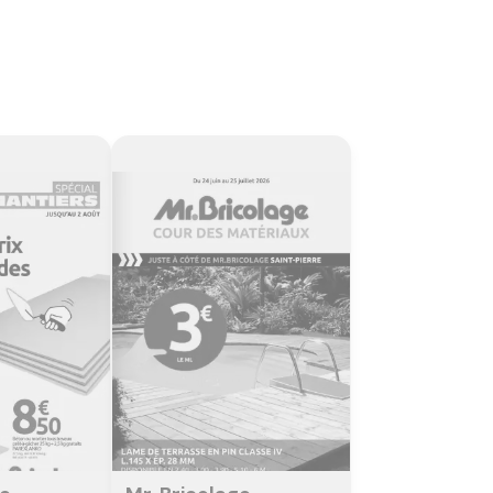
der
Regarder