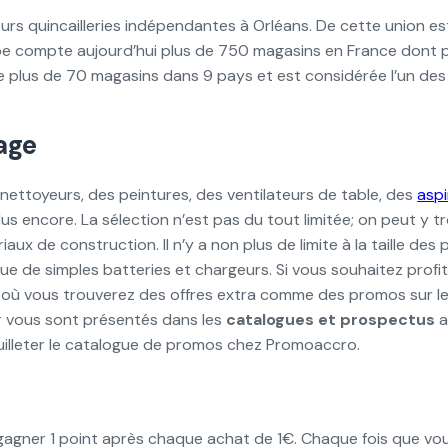
ieurs quincailleries indépendantes à Orléans. De cette union e
 compte aujourd’hui plus de 750 magasins en France dont pl
de plus de 70 magasins dans 9 pays et est considérée l’un des
age
nettoyeurs, des peintures, des ventilateurs de table, des
aspi
us encore. La sélection n’est pas du tout limitée; on peut y t
aux de construction. Il n’y a non plus de limite à la taille d
ue de simples batteries et chargeurs. Si vous souhaitez profi
ge où vous trouverez des offres extra comme des promos sur le
r vous sont présentés dans les
catalogues et prospectus
a
feuilleter le catalogue de promos chez Promoaccro.
z gagner 1 point après chaque achat de 1€. Chaque fois que vo