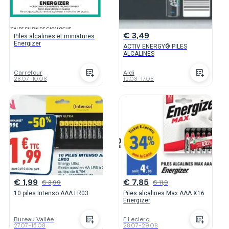
€ 3,49
Piles alcalines et miniatures
Energizer
ACTIV ENERGY® PILES
ALCALINES
Carrefour
Aldi
28.07
-
10.08
12.08
-
17.08
€ 1,99
€ 7,85
€ 3,99
€ 11,9
10 piles Intenso AAA LR03
Piles alcalines Max AAA X16
Energizer
Bureau Vallée
E.Leclerc
27.07
-
15.08
28.07
-
29.08