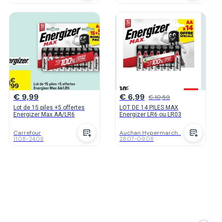
€ 9,99
€ 6,99
€ 10,59
Lot de 15 piles +5 offertes
LOT DE 14 PILES MAX
Energizer Max AA/LR6
Energizer LR6 ou LR03
Carrefour
Auchan Hypermarch...
11.08
-
24.08
28.07
-
09.08