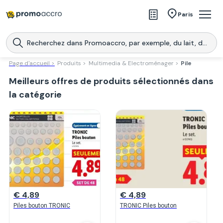
Magasins
Paris
Produits
Centres commerciaux
Page d'accueil >
Produits >
Multimedia & Electroménager >
Pile
Meilleurs offres de produits sélectionnés dans
Télécharge l’application
Télécharger
Promoaccro
l'application
la catégorie
€ 4,89
€ 4,89
Piles bouton TRONIC
TRONIC Piles bouton