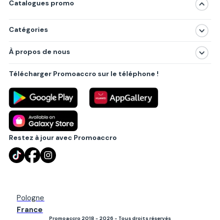
Catalogues promo
Catégories
Magasins
À propos de nous
Produits
À propos de nous
Centres commerciaux
Télécharger Promoaccro sur le téléphone !
Politique de confidentialité
Villes principales
Règlements
Partenariat B2B
Blog
Contact
Restez à jour avec Promoaccro
Pologne
France
Promoaccro 2018 - 2026 - Tous droits réservés