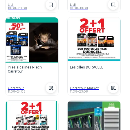
Lidl
Lidl
13.08
-
20.08
13.08
-
13.08
Piles alcalines I-Tech
Les pilles DURACELL
Carrefour
Carrefour
Carrefour Market
11.08
-
24.08
11.08
-
23.08