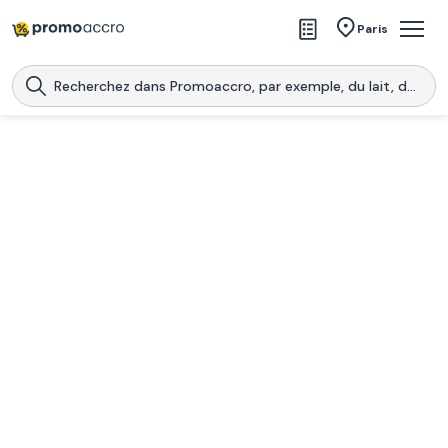
Magasins
Paris
Produits
Centres commerciaux
Télécharge l’application
Télécharger
Promoaccro
l'application