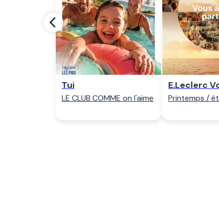
Regarder
Regar
Tui
E.Leclerc V
LE CLUB COMME on l'aime
Printemps / é