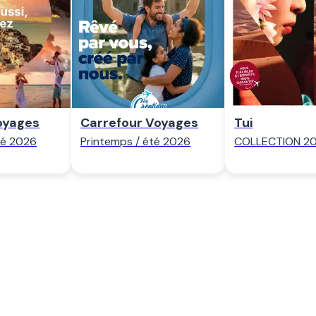
der
Regarder
Regard
oyages
Carrefour Voyages
Tui
té 2026
Printemps / été 2026
COLLECTION 2