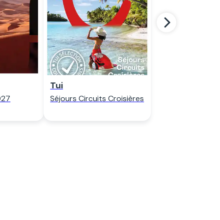
er
Regarder
Tui
027
Séjours Circuits Croisières