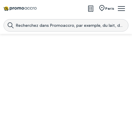
Magasins
Paris
Produits
Centres commerciaux
Télécharge l’application
Télécharger
Promoaccro
l'application