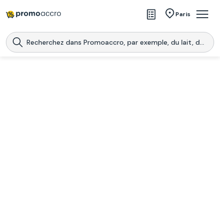
Magasins
Paris
Produits
Centres commerciaux
Télécharge l’application
Télécharger
Promoaccro
l'application