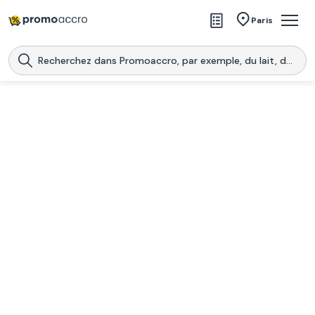
Magasins
Paris
Produits
Centres commerciaux
Télécharge l’application
Télécharger
Promoaccro
l'application