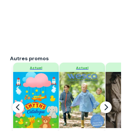
Autres promos
Regarder
Regarder
Regar