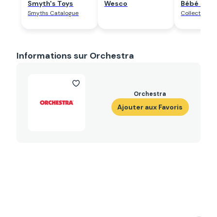
Smyth's Toys
Wesco
Bébé 9
Smyths Catalogue
Collection 
Informations sur Orchestra
Orchestra
Ajouter aux Favoris