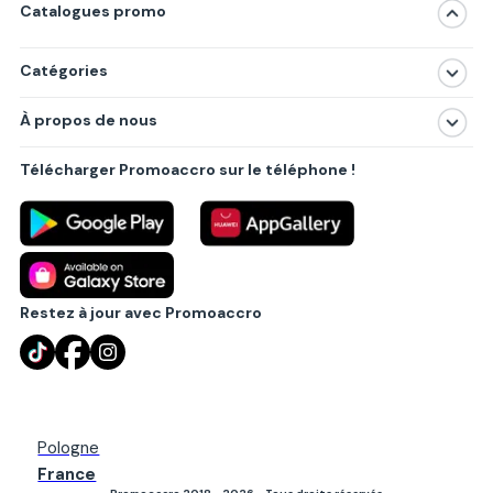
Catalogues promo
Catégories
Magasins
À propos de nous
Produits
À propos de nous
Centres commerciaux
Télécharger Promoaccro sur le téléphone !
Politique de confidentialité
Villes principales
Règlements
Partenariat B2B
Blog
Contact
Restez à jour avec Promoaccro
Pologne
France