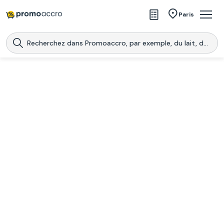
Magasins
Paris
Produits
Centres commerciaux
Télécharge l’application
Télécharger
Promoaccro
l'application