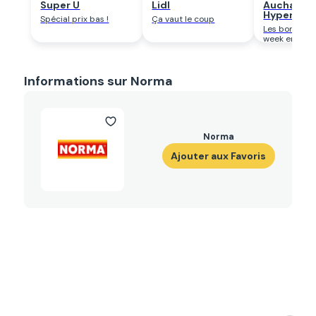
Super U
Lidl
Auchan
Hypermar
Spécial prix bas !
Ça vaut le coup
Les bons pla
week end
Informations sur Norma
Norma
Ajouter aux Favoris