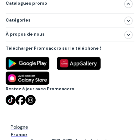
Catalogues promo
Catégories
Magasins
À propos de nous
Produits
À propos de nous
Centres commerciaux
Télécharger Promoaccro sur le téléphone !
Politique de confidentialité
Villes principales
Règlements
Partenariat B2B
Blog
Contact
Restez à jour avec Promoaccro
Pologne
France