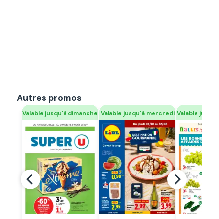
Autres promos
Regarder
Regarder
Regar