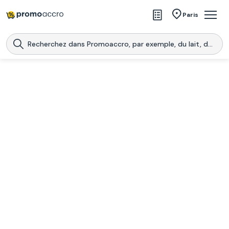
Magasins
Paris
Produits
Centres commerciaux
Télécharge l’application
Télécharger
Promoaccro
l'application