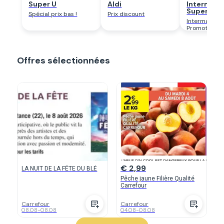
Super U
Aldi
Intermarc
Super
Spécial prix bas !
Prix discount
Intermarché
Promotion
Offres sélectionnées
€ 2,99
LA NUIT DE LA FÊTE DU BLÉ
Pêche jaune Filière Qualité
Carrefour
Carrefour
Carrefour
08.08
-
08.08
04.08
-
08.08