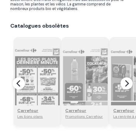
maison, les plantes et les vélos. La gamme comprend de
nombreux produits bio et végétaliens.
Catalogues obsolètes
Regarder
Regarder
Regar
Carrefour
Carrefour
Carrefour
Les bons plans
Promotions Carrefour
La rentrée à 