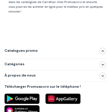
dans les catalogues de Carrefour chez Promoaccro et ensuite,
vous pourrez les acheter en ligne pour le meilleur prix en quelques
minutes !
Catalogues promo
Catégories
Magasins
À propos de nous
Produits
À propos de nous
Centres commerciaux
Télécharger Promoaccro sur le téléphone !
Politique de confidentialité
Villes principales
Règlements
Partenariat B2B
Blog