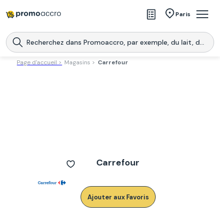
Magasins
Paris
Produits
Centres commerciaux
Page d'accueil >
Magasins >
Carrefour
Télécharge l’application
Télécharger
Promoaccro
l'application
Carrefour
Ajouter aux Favoris