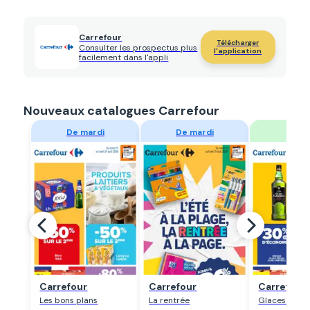
Carrefour
Télécharger
Consulter les prospectus plus
l'application
facilement dans l'appli
Nouveaux catalogues Carrefour
Regarder
Regarder
Regar
Carrefour
Carrefour
Carrefour
Les bons plans
La rentrée
Glaces & ba