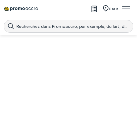
Magasins
Paris
Produits
Centres commerciaux
Télécharge l’application
Télécharger
Promoaccro
l'application