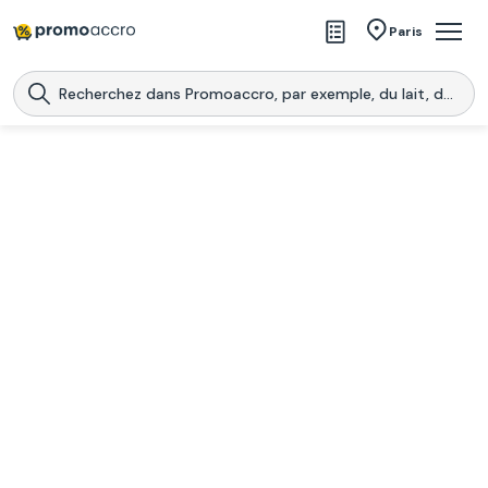
Magasins
Paris
Produits
Centres commerciaux
Télécharge l’application
Télécharger
Promoaccro
l'application