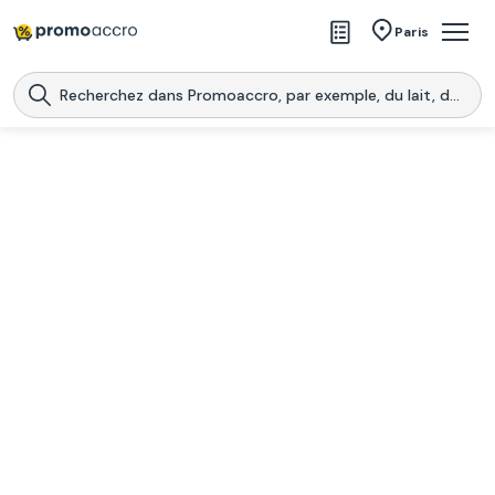
Magasins
Paris
Produits
Centres commerciaux
Télécharge l’application
Télécharger
Promoaccro
l'application