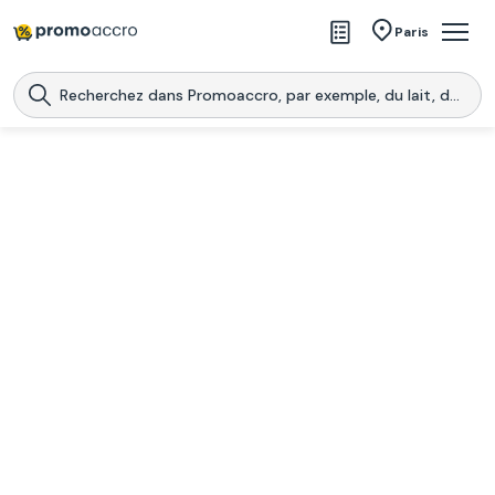
Magasins
Paris
Produits
Centres commerciaux
Télécharge l’application
Télécharger
Promoaccro
l'application